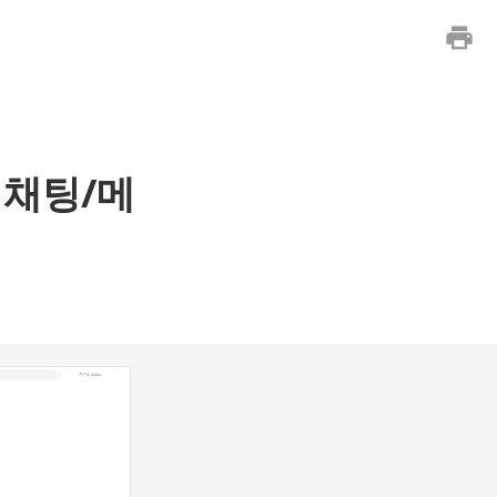
print
print
HARDWARE
RESEARCH
LECTURE
 채팅/메