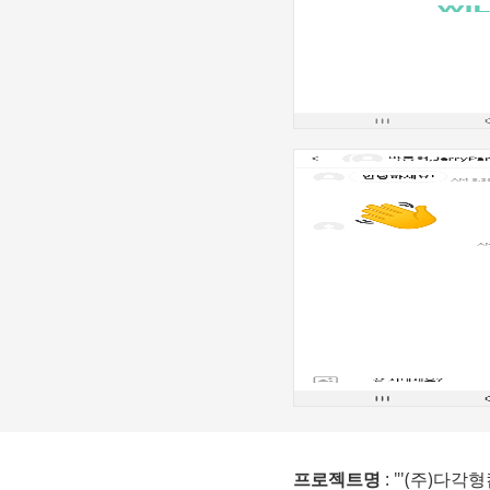
프로젝트명
: "'(주)다